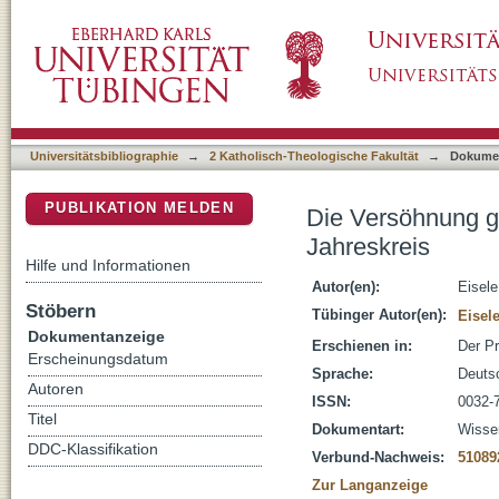
Die Versöhnung geht weiter : (Lk 15,1-32); 2
DSpace Repositorium (Manakin basiert)
Universitätsbibliographie
→
2 Katholisch-Theologische Fakultät
→
Dokume
PUBLIKATION MELDEN
Die Versöhnung ge
Jahreskreis
Hilfe und Informationen
Autor(en):
Eisele
Stöbern
Tübinger Autor(en):
Eisele
Dokumentanzeige
Erschienen in:
Der Pr
Erscheinungsdatum
Sprache:
Deuts
Autoren
ISSN:
0032-
Titel
Dokumentart:
Wissen
DDC-Klassifikation
Verbund-Nachweis:
51089
Zur Langanzeige