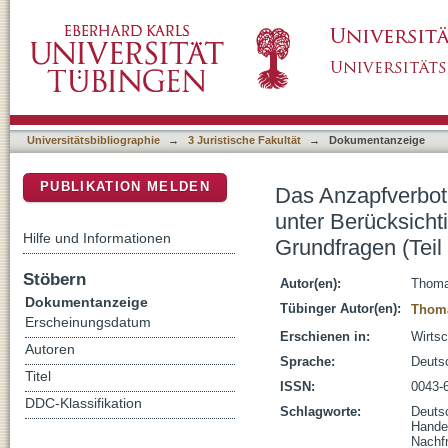
Das Anzapfverbot des § 19 Abs. 1, 2 Nr. 5 i
DSpace Repositorium (Manakin basiert)
vertikaler Wettbewerbsdynamiken - Grundfr
Universitätsbibliographie
→
3 Juristische Fakultät
→
Dokumentanzeige
PUBLIKATION MELDEN
Das Anzapfverbot 
unter Berücksicht
Hilfe und Informationen
Grundfragen (Tei
Stöbern
Autor(en):
Thoma
Dokumentanzeige
Tübinger Autor(en):
Thoma
Erscheinungsdatum
Erschienen in:
Wirtsc
Autoren
Sprache:
Deuts
Titel
ISSN:
0043-
DDC-Klassifikation
Schlagworte:
Deuts
Handel
Nachf