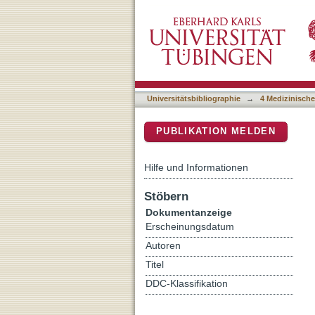
Human commensals produci
DSpace Repositorium (Manakin b
Universitätsbibliographie
→
4 Medizinische
PUBLIKATION MELDEN
Hilfe und Informationen
Stöbern
Dokumentanzeige
Erscheinungsdatum
Autoren
Titel
DDC-Klassifikation