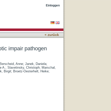
ation
Einloggen
« zurück
tic impair pathogen
Berscheid, Anne
;
Janek, Daniela
;
e A.
;
Slavetinsky, Christoph
;
Marschal,
k, Birgit
;
Broetz-Oesterhelt, Heike
;