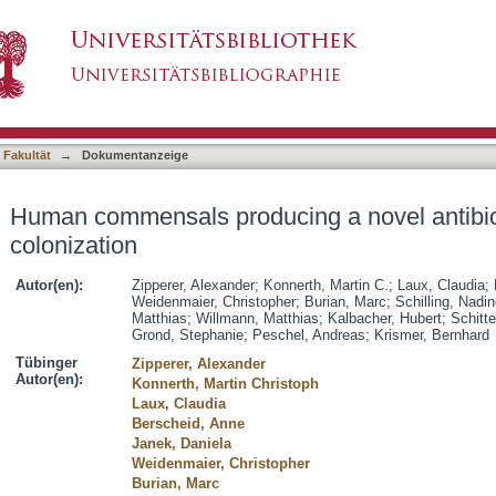
ng a novel antibiotic impair pathogen coloniz
asiert)
 Fakultät
→
Dokumentanzeige
Human commensals producing a novel antibio
colonization
Autor(en):
Zipperer, Alexander
;
Konnerth, Martin C.
;
Laux, Claudia
;
Weidenmaier, Christopher
;
Burian, Marc
;
Schilling, Nadin
Matthias
;
Willmann, Matthias
;
Kalbacher, Hubert
;
Schitte
Grond, Stephanie
;
Peschel, Andreas
;
Krismer, Bernhard
Tübinger
Zipperer, Alexander
Autor(en):
Konnerth, Martin Christoph
Laux, Claudia
Berscheid, Anne
Janek, Daniela
Weidenmaier, Christopher
Burian, Marc