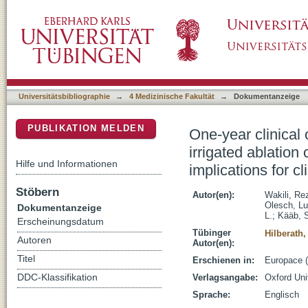
One-year clinical outcome after ablation with a
DSpace Repositorium (Manakin basiert)
treatment of atrial fibrillation: potential implic
Universitätsbibliographie
→
4 Medizinische Fakultät
→
Dokumentanzeige
PUBLIKATION MELDEN
One-year clinical 
irrigated ablation c
Hilfe und Informationen
implications for cl
Stöbern
Autor(en):
Wakili, Re
Olesch, Lu
Dokumentanzeige
L.
;
Kääb, 
Erscheinungsdatum
Tübinger
Hilberath,
Autoren
Autor(en):
Titel
Erschienen in:
Europace (
DDC-Klassifikation
Verlagsangabe:
Oxford Uni
Sprache:
Englisch