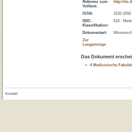
Referenz zum
http://dx.
Volltext:
ISSN:
1532-2092
DDC-
610 - Medi
Klassifikation:
Dokumentart:
Wissenscha
Zur
Langanzeige
Das Dokument erschein
4 Medizinische Fakultä
Kontakt