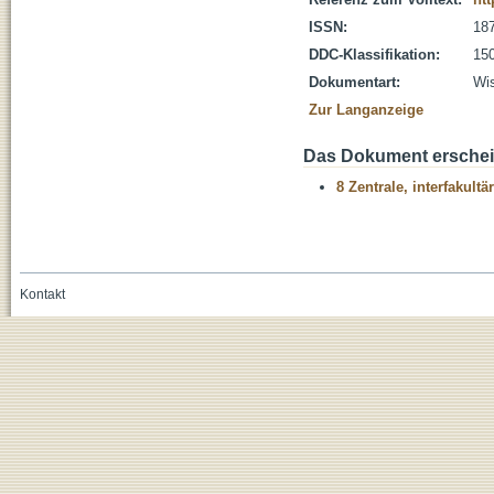
ISSN:
18
DDC-Klassifikation:
150
Dokumentart:
Wis
Zur Langanzeige
Das Dokument erschein
8 Zentrale, interfakult
Kontakt