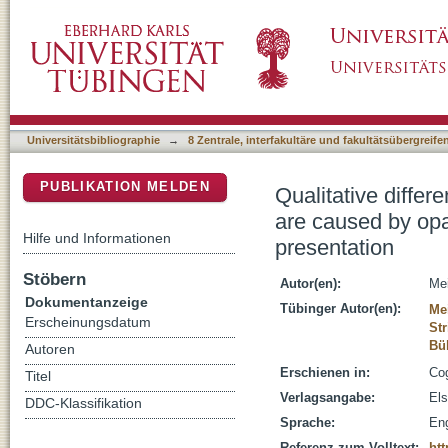
Qualitative differences in memory for vista
DSpace Repositorium (Manakin basiert)
borders, not movement or successive presen
Universitätsbibliographie
→
8 Zentrale, interfakultäre und fakultätsübergreif
PUBLIKATION MELDEN
Qualitative diffe
are caused by op
Hilfe und Informationen
presentation
Stöbern
Autor(en):
Mei
Dokumentanzeige
Tübinger Autor(en):
Mei
Erscheinungsdatum
Str
Bül
Autoren
Erschienen in:
Cog
Titel
Verlagsangabe:
Els
DDC-Klassifikation
Sprache:
Eng
Referenz zum Volltext:
htt