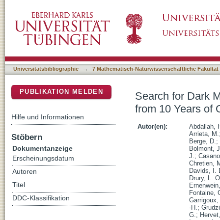
Search for Dark Matter Annihilations towards
DSpace Repositorium (Manakin basiert)
Observations with HESS
Universitätsbibliographie
→
7 Mathematisch-Naturwissenschaftliche Fakultät
PUBLIKATION MELDEN
Search for Dark M
from 10 Years of
Hilfe und Informationen
Autor(en):
Abdallah, 
Arrieta, M.
Stöbern
Berge, D.
;
Dokumentanzeige
Bolmont, J
J.
;
Casano
Erscheinungsdatum
Chretien, 
Davids, I. 
Autoren
Drury, L. O
Titel
Ernenwein,
Fontaine, 
DDC-Klassifikation
Garrigoux,
-H.
;
Grudz
G.
;
Hervet