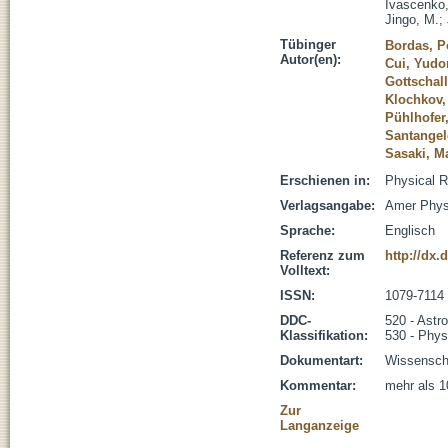
Ivascenko,
Jingo, M.
;
Tübinger
Bordas, P
Autor(en):
Cui, Yudo
Gottschall
Klochkov,
Pühlhofer
Santangel
Sasaki, M
Erschienen in:
Physical R
Verlagsangabe:
Amer Phys
Sprache:
Englisch
Referenz zum
http://dx.
Volltext:
ISSN:
1079-7114
DDC-
520 - Astr
Klassifikation:
530 - Phys
Dokumentart:
Wissenscha
Kommentar:
mehr als 1
Zur
Langanzeige