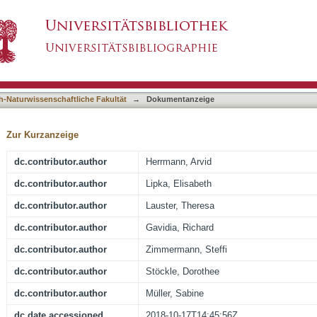
ivision plane selection and interact with kin
asiert)
h-Naturwissenschaftliche Fakultät
→
Dokumentanzeige
Zur Kurzanzeige
dc.contributor.author
Herrmann, Arvid
dc.contributor.author
Lipka, Elisabeth
dc.contributor.author
Lauster, Theresa
dc.contributor.author
Gavidia, Richard
dc.contributor.author
Zimmermann, Steffi
dc.contributor.author
Stöckle, Dorothee
dc.contributor.author
Müller, Sabine
dc.date.accessioned
2018-10-17T14:45:56Z