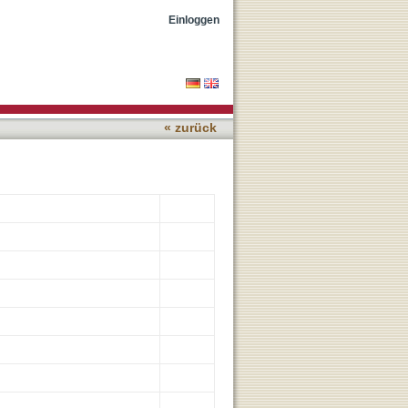
esin-12 POK1
Einloggen
« zurück