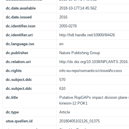
dc.date.available
2018-10-17T14:45:56Z
dc.date.issued
2016
dc.identifier.issn
2055-0278
dc.identifier.uri
http://hdl.handle.net/10900/84426
dc.language.iso
en
dc.publisher
Nature Publishing Group
dc.relation.uri
http://dx.doi.org/10.1038/NPLANTS.2016
dc.rights
info:eu-repo/semantics/closedAccess
dc.subject.ddc
570
dc.subject.ddc
610
dc.title
Putative RopGAPs impact division plane s
kinesin-12 POK1
dc.type
Article
utue.quellen.id
20180405102126_01375