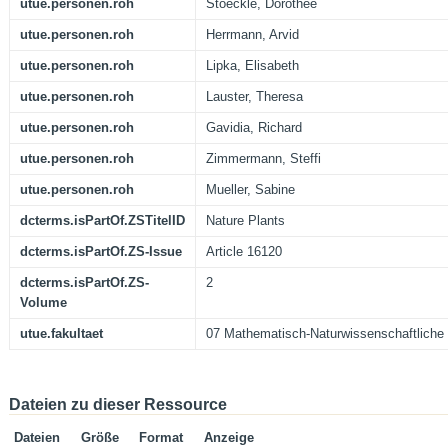
utue.personen.roh
Stoeckle, Dorothee
utue.personen.roh
Herrmann, Arvid
utue.personen.roh
Lipka, Elisabeth
utue.personen.roh
Lauster, Theresa
utue.personen.roh
Gavidia, Richard
utue.personen.roh
Zimmermann, Steffi
utue.personen.roh
Mueller, Sabine
dcterms.isPartOf.ZSTitelID
Nature Plants
dcterms.isPartOf.ZS-Issue
Article 16120
dcterms.isPartOf.ZS-
2
Volume
utue.fakultaet
07 Mathematisch-Naturwissenschaftliche 
Dateien zu dieser Ressource
Dateien
Größe
Format
Anzeige