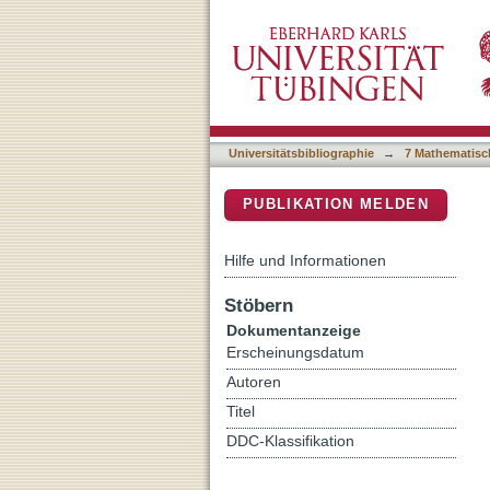
Putative RopGAPs impact d
DSpace Repositorium (Manakin b
Universitätsbibliographie
→
7 Mathematisc
PUBLIKATION MELDEN
Hilfe und Informationen
Stöbern
Dokumentanzeige
Erscheinungsdatum
Autoren
Titel
DDC-Klassifikation