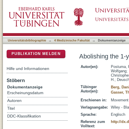
Abolishing the 1-year rule: How much eviden
DSpace Repositorium (Manakin basiert)
Universitätsbibliographie
→
4 Medizinische Fakultät
→
Dokumentanzeige
PUBLIKATION MELDEN
Abolishing the 1-
Autor(en):
Postuma, 
Hilfe und Informationen
Wolfgang
;
Christophe
Stöbern
H.
;
Deusch
Dokumentanzeige
Tübinger
Berg, Dan
Autor(en):
Gasser, 
Erscheinungsdatum
Erschienen in:
Movement D
Autoren
Verlagsangabe:
Wiley - Bl
Titel
Sprache:
Englisch
DDC-Klassifikation
Referenz zum
http://dx.
Volltext: