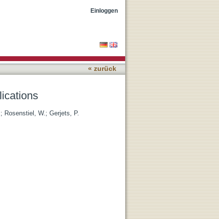
Einloggen
« zurück
lications
.
;
Rosenstiel, W.
;
Gerjets, P.