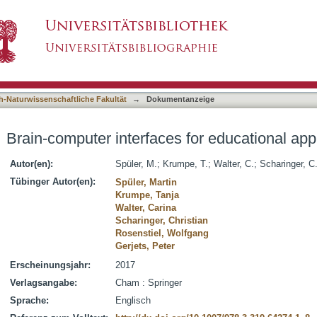
for educational applications
asiert)
h-Naturwissenschaftliche Fakultät
→
Dokumentanzeige
Brain-computer interfaces for educational app
Autor(en):
Spüler, M.
;
Krumpe, T.
;
Walter, C.
;
Scharinger, C
Tübinger Autor(en):
Spüler, Martin
Krumpe, Tanja
Walter, Carina
Scharinger, Christian
Rosenstiel, Wolfgang
Gerjets, Peter
Erscheinungsjahr:
2017
Verlagsangabe:
Cham : Springer
Sprache:
Englisch