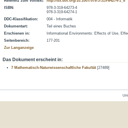
Referenz zum Volltext:
http://dx.doi.org/10.1007/978-3-319-64274-1_8
ISBN:
978-3-319-64273-4
978-3-319-64274-1
DDC-Klassifikation:
004 - Informatik
Dokumentart:
Teil eines Buches
Erschienen in:
Informational Environments: Effects of Use, Effe
Seitenbereich:
177-201
Zur Langanzeige
Das Dokument erscheint in:
7 Mathematisch-Naturwissenschaftliche Fakultät
[27489]
Uni