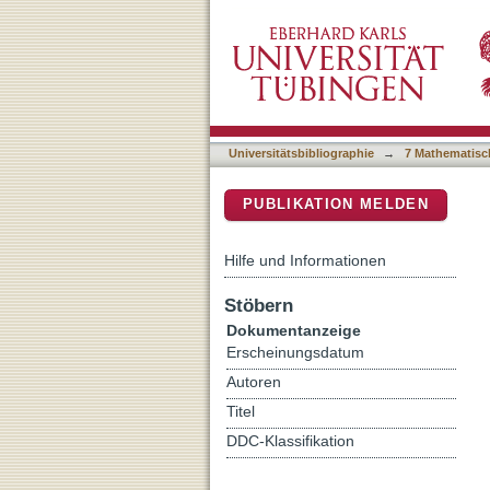
Brain-computer interfaces 
DSpace Repositorium (Manakin b
Universitätsbibliographie
→
7 Mathematisc
PUBLIKATION MELDEN
Hilfe und Informationen
Stöbern
Dokumentanzeige
Erscheinungsdatum
Autoren
Titel
DDC-Klassifikation