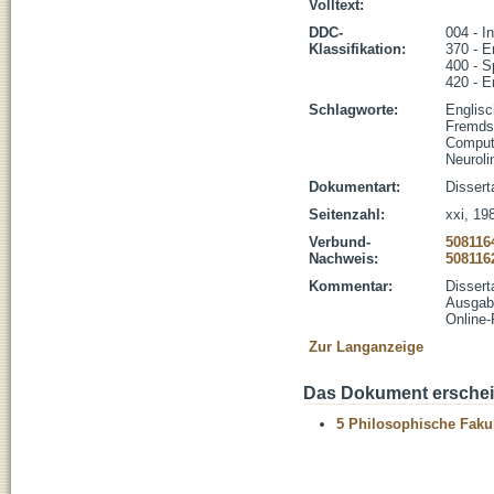
Volltext:
DDC-
004 - I
Klassifikation:
370 - E
400 - S
420 - E
Schlagworte:
Englisc
Fremds
Compute
Neuroli
Dokumentart:
Dissert
Seitenzahl:
xxi, 198
Verbund-
508116
Nachweis:
508116
Kommentar:
Dissert
Ausgabe
Online-
Zur Langanzeige
Das Dokument erschein
5 Philosophische Fakul