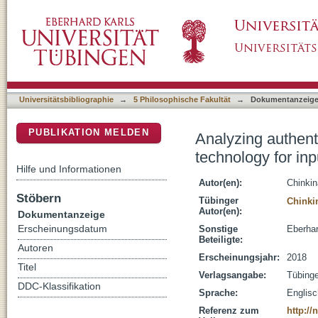
Analyzing authentic texts for language learn
DSpace Repositorium (Manakin basiert)
question generation
Universitätsbibliographie
→
5 Philosophische Fakultät
→
Dokumentanzeig
PUBLIKATION MELDEN
Analyzing authent
technology for in
Hilfe und Informationen
Autor(en):
Chinkin
Stöbern
Tübinger
Chinki
Autor(en):
Dokumentanzeige
Erscheinungsdatum
Sonstige
Eberhar
Beteiligte:
Autoren
Erscheinungsjahr:
2018
Titel
Verlagsangabe:
Tübing
DDC-Klassifikation
Sprache:
Englisc
Referenz zum
http:/