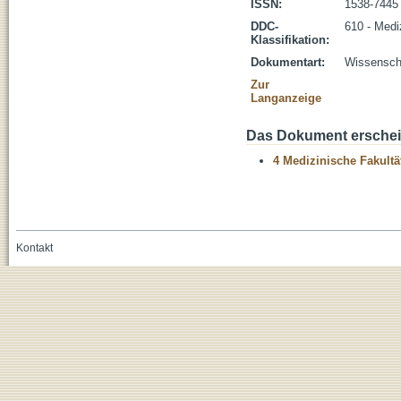
ISSN:
1538-7445
DDC-
610 - Medi
Klassifikation:
Dokumentart:
Wissenscha
Zur
Langanzeige
Das Dokument erschein
4 Medizinische Fakultä
Kontakt