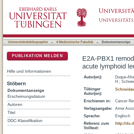
E2A-PBX1 remodels oncogenic signaling netw
DSpace Repositorium (Manakin basiert)
Universitätsbibliographie
→
4 Medizinische Fakultät
→
Dokumentanzeige
PUBLIKATION MELDEN
E2A-PBX1 remodel
acute lymphoid l
Hilfe und Informationen
Autor(en):
Duque-Afo
H.
;
Schnei
Stöbern
Tübinger
Schneidaw
Dokumentanzeige
Autor(en):
Erscheinungsdatum
Erschienen in:
Cancer Res
Autoren
Verlagsangabe:
Amer Asso
Titel
Sprache:
Englisch
DDC-Klassifikation
Referenz zum
http://dx.
Volltext: