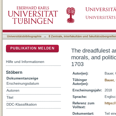
The dreadfulest and most universal judgement 
DSpace Repositorium (Manakin basiert)
Defoe's writings on the great storm of 1703
Universitätsbibliographie
→
8 Zentrale, interfakultäre und fakultätsübergreif
PUBLIKATION MELDEN
The dreadfulest a
morals, and politi
Hilfe und Informationen
1703
Stöbern
Autor(en):
Bauer, 
Dokumentanzeige
Tübinger
Bauer,
Erscheinungsdatum
Autor(en):
Erscheinungsjahr:
2018
Autoren
Sprache:
Englisc
Titel
Referenz zum
https:
DDC-Klassifikation
Volltext:
Dokumentart:
Teil ei