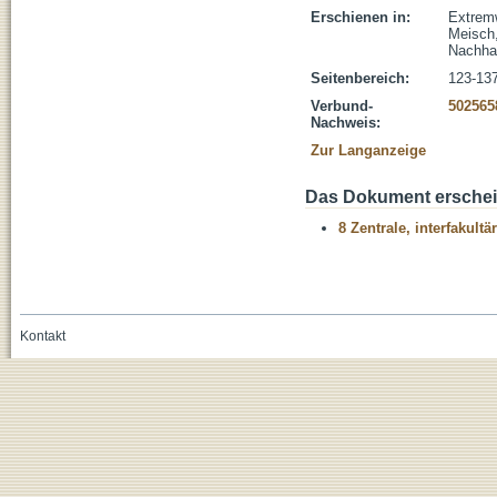
Erschienen in:
Extremw
Meisch,
Nachhal
Seitenbereich:
123-13
Verbund-
502565
Nachweis:
Zur Langanzeige
Das Dokument erschein
8 Zentrale, interfakult
Kontakt