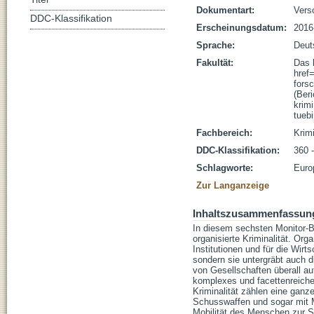
Dokumentart:
Vers
DDC-Klassifikation
Erscheinungsdatum:
2016
Sprache:
Deut
Fakultät:
Das 
href
fors
(Beri
krim
tueb
Fachbereich:
Krim
DDC-Klassifikation:
360 
Schlagworte:
Euro
Zur Langanzeige
Inhaltszusammenfassun
In diesem sechsten Monitor-B
organisierte Kriminalität. Org
Institutionen und für die Wir
sondern sie untergräbt auch di
von Gesellschaften überall auf
komplexes und facettenreiche
Kriminalität zählen eine ganz
Schusswaffen und sogar mit Me
Mobilität des Menschen zur 