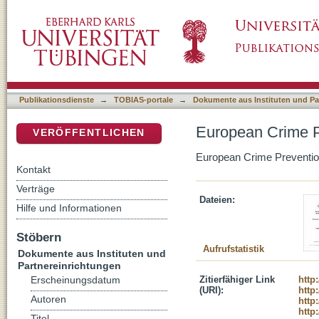
European Crime Prevention Monitor 2016: Org
DSpace Repositorium (Manakin basiert)
Publikationsdienste
→
TOBIAS-portale
→
Dokumente aus Instituten und Pa
European Crime Pr
VERÖFFENTLICHEN
European Crime Preventi
Kontakt
Verträge
Dateien:
Hilfe und Informationen
Stöbern
Aufrufstatistik
Dokumente aus Instituten und
Partnereinrichtungen
Zitierfähiger Link
http
Erscheinungsdatum
(URI):
http
Autoren
http
http
Titel