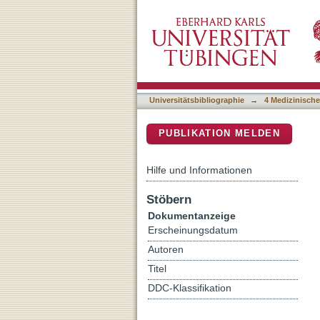
Discovery and functional p
DSpace Repositorium (Manakin b
whole exome sequencing
Universitätsbibliographie
→
4 Medizinische
PUBLIKATION MELDEN
Hilfe und Informationen
Stöbern
Dokumentanzeige
Erscheinungsdatum
Autoren
Titel
DDC-Klassifikation