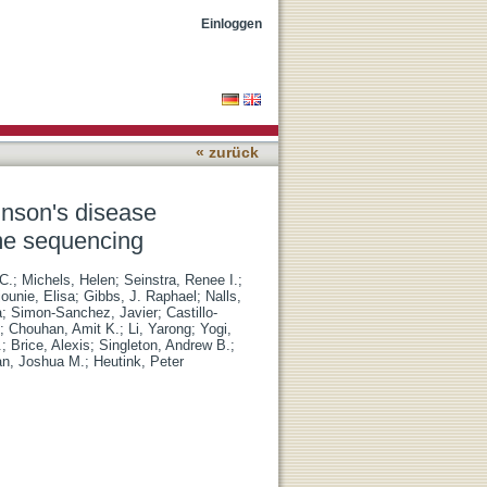
genes from large-scale
Einloggen
« zurück
kinson's disease
me sequencing
 C.
;
Michels, Helen
;
Seinstra, Renee I.
;
ounie, Elisa
;
Gibbs, J. Raphael
;
Nalls,
a
;
Simon-Sanchez, Javier
;
Castillo-
;
Chouhan, Amit K.
;
Li, Yarong
;
Yogi,
.
;
Brice, Alexis
;
Singleton, Andrew B.
;
n, Joshua M.
;
Heutink, Peter