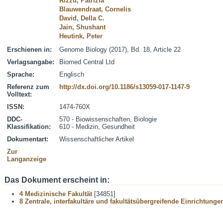
Rizzu, Patrizia
Blauwendraat, Cornelis
David, Della C.
Jain, Shushant
Heutink, Peter
Erschienen in:
Genome Biology (2017), Bd. 18, Article 22
Verlagsangabe:
Biomed Central Ltd
Sprache:
Englisch
Referenz zum
http://dx.doi.org/10.1186/s13059-017-1147-9
Volltext:
ISSN:
1474-760X
DDC-
570 - Biowissenschaften, Biologie
Klassifikation:
610 - Medizin, Gesundheit
Dokumentart:
Wissenschaftlicher Artikel
Zur
Langanzeige
Das Dokument erscheint in:
4 Medizinische Fakultät
[34851]
8 Zentrale, interfakultäre und fakultätsübergreifende Einrichtunge