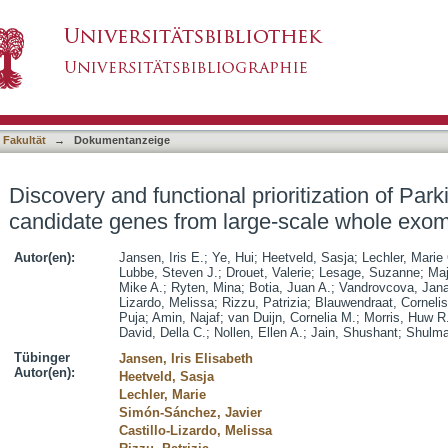
rioritization of Parkinson's disease candidate 
asiert)
 Fakultät
→
Dokumentanzeige
Discovery and functional prioritization of Par
candidate genes from large-scale whole exo
Autor(en):
Jansen, Iris E.
;
Ye, Hui
;
Heetveld, Sasja
;
Lechler, Marie
Lubbe, Steven J.
;
Drouet, Valerie
;
Lesage, Suzanne
;
Maj
Mike A.
;
Ryten, Mina
;
Botia, Juan A.
;
Vandrovcova, Jan
Lizardo, Melissa
;
Rizzu, Patrizia
;
Blauwendraat, Cornelis
Puja
;
Amin, Najaf
;
van Duijn, Cornelia M.
;
Morris, Huw R
David, Della C.
;
Nollen, Ellen A.
;
Jain, Shushant
;
Shulma
Tübinger
Jansen, Iris Elisabeth
Autor(en):
Heetveld, Sasja
Lechler, Marie
Simón-Sánchez, Javier
Castillo-Lizardo, Melissa