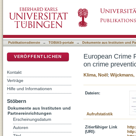
European Crime Prevention Monitor 2012/2: P
DSpace Repositorium (Manakin basiert)
Europe
Publikationsdienste
→
TOBIAS-portale
→
Dokumente aus Instituten und Pa
European Crime Pr
VERÖFFENTLICHEN
on crime preventi
Kontakt
Klima, Noël
;
Wijckmans, 
Verträge
Hilfe und Informationen
Dateien:
Stöbern
Dokumente aus Instituten und
Partnereinrichtungen
Aufrufstatistik
Erscheinungsdatum
Zitierfähiger Link
http
Autoren
(URI):
http
Titel