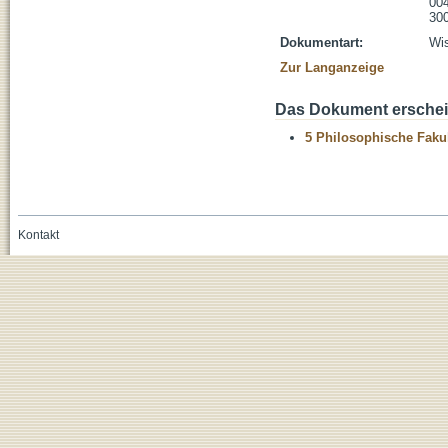
004
300
Dokumentart:
Wis
Zur Langanzeige
Das Dokument erschein
5 Philosophische Fakul
Kontakt