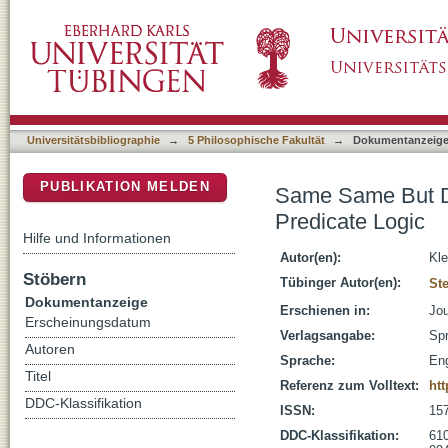
Same Same But Different: An Alphabetically 
DSpace Repositorium (Manakin basiert)
Universitätsbibliographie
→
5 Philosophische Fakultät
→
Dokumentanzeig
PUBLIKATION MELDEN
Same Same But Dif
Predicate Logic
Hilfe und Informationen
Autor(en):
Kle
Stöbern
Tübinger Autor(en):
St
Dokumentanzeige
Erschienen in:
Jou
Erscheinungsdatum
Verlagsangabe:
Spr
Autoren
Sprache:
Eng
Titel
Referenz zum Volltext:
htt
DDC-Klassifikation
ISSN:
15
DDC-Klassifikation:
610