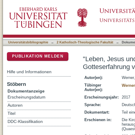
"Leben, Jesus und Rock'n Roll" - pfingstleri
DSpace Repositorium (Manakin basiert)
Horizont ekklesialer Deutungsmuster
Universitätsbibliographie
→
2 Katholisch-Theologische Fakultät
→
Dokume
PUBLIKATION MELDEN
"Leben, Jesus und 
Gotteserfahrung 
Hilfe und Informationen
Autor(en):
Werner
Stöbern
Tübinger
Werner
Autor(en):
Dokumentanzeige
Erscheinungsdatum
Erscheinungsjahr:
2017
Sprache:
Deutsc
Autoren
Dokumentart:
Teil ei
Titel
Erschienen in:
Die Kir
DDC-Klassifikation
herausg
(Quaest