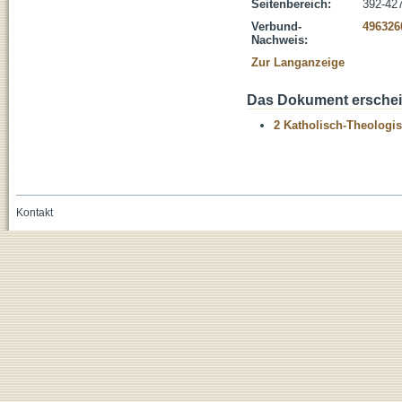
Seitenbereich:
392-42
Verbund-
496326
Nachweis:
Zur Langanzeige
Das Dokument erschein
2 Katholisch-Theologis
Kontakt