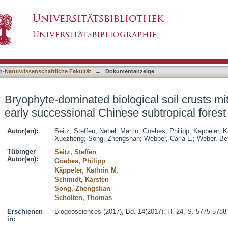
ical soil crusts mitigate soil erosion in an ea
asiert)
h-Naturwissenschaftliche Fakultät
→
Dokumentanzeige
Bryophyte-dominated biological soil crusts mit
early successional Chinese subtropical forest
Autor(en):
Seitz, Steffen
;
Nebel, Martin
;
Goebes, Philipp
;
Käppeler, K
Xuezheng
;
Song, Zhengshan
;
Webber, Carla L.
;
Weber, Bet
Tübinger
Seitz, Steffen
Autor(en):
Goebes, Philipp
Käppeler, Kathrin M.
Schmidt, Karsten
Song, Zhengshan
Scholten, Thomas
Erschienen
Biogeosciences (2017), Bd. 14(2017), H. 24, S. 5775-5788
in: