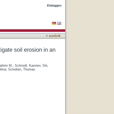
rly successional Chinese
Einloggen
« zurück
igate soil erosion in an
athrin M.
;
Schmidt, Karsten
;
Shi,
tina
;
Scholten, Thomas