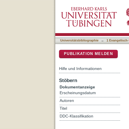
Verbindlichkeit und Plurali
DSpace Repositorium (Manakin b
Universitätsbibliographie
→
1 Evangelisch-
PUBLIKATION MELDEN
Hilfe und Informationen
Stöbern
Dokumentanzeige
Erscheinungsdatum
Autoren
Titel
DDC-Klassifikation