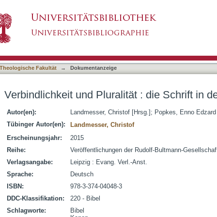
tät : die Schrift in der Praxis des Glaubens
asiert)
Theologische Fakultät
→
Dokumentanzeige
Verbindlichkeit und Pluralität : die Schrift in
Autor(en):
Landmesser, Christof [Hrsg.]
;
Popkes, Enno Edzard 
Tübinger Autor(en):
Landmesser, Christof
Erscheinungsjahr:
2015
Reihe:
Veröffentlichungen der Rudolf-Bultmann-Gesellschaf
Verlagsangabe:
Leipzig : Evang. Verl.-Anst.
Sprache:
Deutsch
ISBN:
978-3-374-04048-3
DDC-Klassifikation:
220 - Bibel
Schlagworte:
Bibel