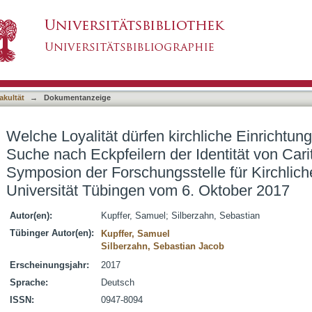
irchliche Einrichtungen fordern? : Auf der Such
asiert)
Diakonie : 6. Symposion der Forschungsstelle fü
gen vom 6. Oktober 2017
akultät
→
Dokumentanzeige
Welche Loyalität dürfen kirchliche Einrichtung
Suche nach Eckpfeilern der Identität von Cari
Symposion der Forschungsstelle für Kirchlich
Universität Tübingen vom 6. Oktober 2017
Autor(en):
Kupffer, Samuel
;
Silberzahn, Sebastian
Tübinger Autor(en):
Kupffer, Samuel
Silberzahn, Sebastian Jacob
Erscheinungsjahr:
2017
Sprache:
Deutsch
ISSN:
0947-8094