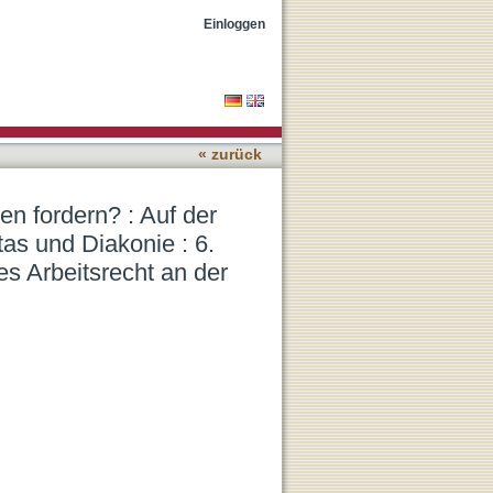
e nach Eckpfeilern der
Einloggen
r Kirchliches Arbeitsrecht
« zurück
en fordern? : Auf der
tas und Diakonie : 6.
es Arbeitsrecht an der