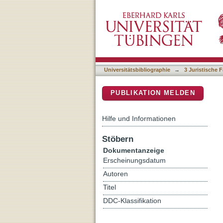
Welche Loyalität dürfen k
DSpace Repositorium (Manakin b
Identität von Caritas und 
an der Universität Tübin
Universitätsbibliographie
→
3 Juristische F
PUBLIKATION MELDEN
Hilfe und Informationen
Stöbern
Dokumentanzeige
Erscheinungsdatum
Autoren
Titel
DDC-Klassifikation