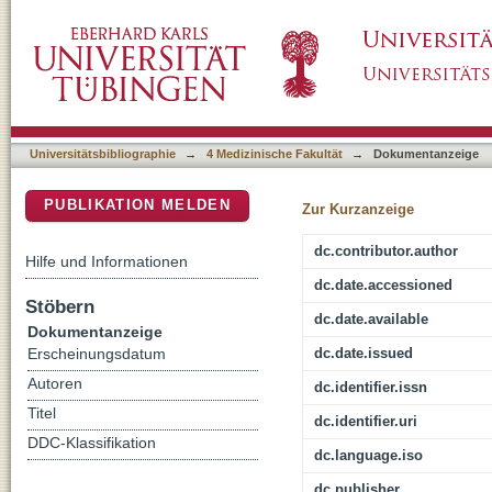
Europäische Referenznetzwerke : Konsequen
DSpace Repositorium (Manakin basiert)
Universitätsbibliographie
→
4 Medizinische Fakultät
→
Dokumentanzeige
PUBLIKATION MELDEN
Zur Kurzanzeige
dc.contributor.author
Hilfe und Informationen
dc.date.accessioned
Stöbern
dc.date.available
Dokumentanzeige
dc.date.issued
Erscheinungsdatum
Autoren
dc.identifier.issn
Titel
dc.identifier.uri
DDC-Klassifikation
dc.language.iso
dc.publisher