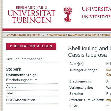
Shell fouling and behavior of the Caribbean 
DSpace Repositorium (Manakin basiert)
Universitätsbibliographie
→
7 Mathematisch-Naturwissenschaftliche Fakultät
PUBLIKATION MELDEN
Shell fouling and
Cassis tuberosa
Hilfe und Informationen
Autor(en):
Ne
Stöbern
Tübinger Autor(en):
Ne
Dokumentanzeige
Gr
Erscheinungsdatum
Erschienen in:
Ame
Autoren
Verlagsangabe:
Wa
Titel
Sprache:
Eng
DDC-Klassifikation
Referenz zum Volltext:
htt
ISSN:
21