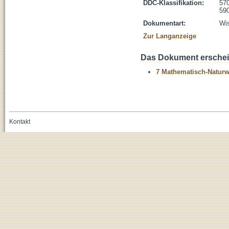
DDC-Klassifikation:
570
590
Dokumentart:
Wis
Zur Langanzeige
Das Dokument erschein
7 Mathematisch-Naturwi
Kontakt