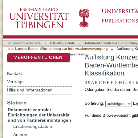
Auflistung Konzepte der Universitäten und
DSpace Repositorium (Manakin basiert)
Informationsversorgung nach DDC-Klassifika
Publikationsdienste
→
TOBIAS-portale
→
Dokumente zentraler Einrichtunge
des Landes Baden-Württemberg zur Informationsversorgung
→
Auflistung K
Informationsversorgung nach DDC-Klassifikation
Auflistung Konze
VERÖFFENTLICHEN
Baden-Württember
Klassifikation
Kontakt
Verträge
0-9
A
B
C
D
E
F
G
H
I
J
K
L
Oder geben Sie die ersten Bu
Hilfe und Informationen
Stöbern
Sortierung:
Er
Dokumente zentraler
Einrichtungen der Universität
Für diese Browse-Ansicht gib
und von Partnereinrichtungen
Erscheinungsdatum
Autoren