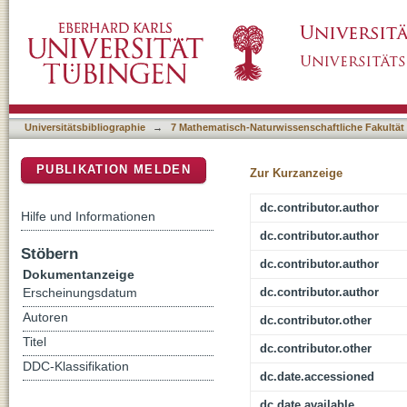
JSBML: a flexible Java library for working w
DSpace Repositorium (Manakin basiert)
Universitätsbibliographie
→
7 Mathematisch-Naturwissenschaftliche Fakultät
PUBLIKATION MELDEN
Zur Kurzanzeige
dc.contributor.author
Hilfe und Informationen
dc.contributor.author
Stöbern
dc.contributor.author
Dokumentanzeige
dc.contributor.author
Erscheinungsdatum
Autoren
dc.contributor.other
Titel
dc.contributor.other
DDC-Klassifikation
dc.date.accessioned
dc.date.available