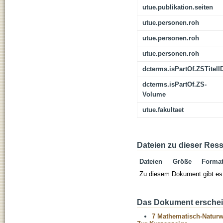
utue.publikation.seiten
utue.personen.roh
utue.personen.roh
utue.personen.roh
dcterms.isPartOf.ZSTitelI
dcterms.isPartOf.ZS-
Volume
utue.fakultaet
Dateien zu dieser Res
Dateien
Größe
Forma
Zu diesem Dokument gibt es 
Das Dokument erschein
7 Mathematisch-Naturwi