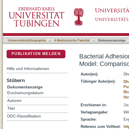
Bacterial Adhesion to Suture Material in a
DSpace Repositorium (Manakin basiert)
Monofilament, Braided, and Barbed Sutures
Universitätsbibliographie
→
4 Medizinische Fakultät
→
Dokumentanzeige
PUBLIKATION MELDEN
Bacterial Adhesio
Model: Compariso
Hilfe und Informationen
Autor(en):
Dh
Stöbern
Tübinger Autor(en):
Dh
Dokumentanzeige
Pe
Bl
Erscheinungsdatum
Ho
Autoren
Erschienen in:
Jou
Titel
Verlagsangabe:
Wi
DDC-Klassifikation
Sprache:
Eng
Referenz zum Volltext:
htt