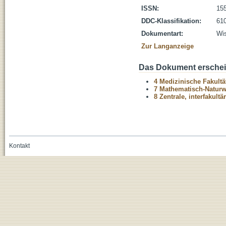
ISSN:
15
DDC-Klassifikation:
610
Dokumentart:
Wis
Zur Langanzeige
Das Dokument erschein
4 Medizinische Fakultä
7 Mathematisch-Naturwi
8 Zentrale, interfakult
Kontakt