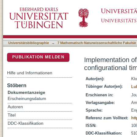
Implementation of a novel projector-splitting 
DSpace Repositorium (Manakin basiert)
Hartree approach
Universitätsbibliographie
→
7 Mathematisch-Naturwissenschaftliche Fakultät
PUBLIKATION MELDEN
Implementation of a
configurational t
Hilfe und Informationen
Autor(en):
Klo
Stöbern
Tübinger Autor(en):
Lub
Dokumentanzeige
Erschienen in:
Jou
Erscheinungsdatum
Verlagsangabe:
Am
Autoren
Sprache:
Eng
Titel
Referenz zum Volltext:
htt
DDC-Klassifikation
ISSN:
10
DDC-Klassifikation:
510