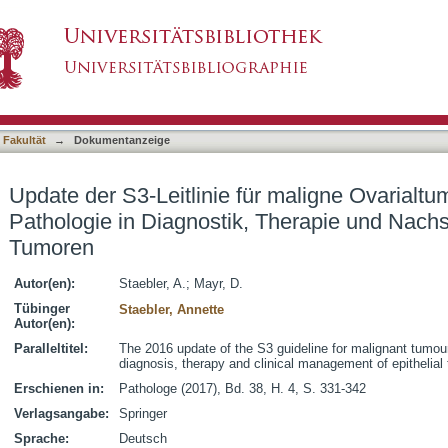
r maligne Ovarialtumoren 2016 : Rolle der Path
asiert)
pithelialer Tumoren
 Fakultät
→
Dokumentanzeige
Update der S3-Leitlinie für maligne Ovarialtu
Pathologie in Diagnostik, Therapie und Nachso
Tumoren
Autor(en):
Staebler, A.
;
Mayr, D.
Tübinger
Staebler, Annette
Autor(en):
Paralleltitel:
The 2016 update of the S3 guideline for malignant tumour
diagnosis, therapy and clinical management of epithelial
Erschienen in:
Pathologe (2017), Bd. 38, H. 4, S. 331-342
Verlagsangabe:
Springer
Sprache:
Deutsch