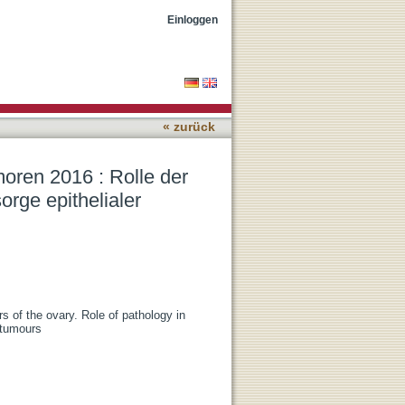
ologie in Diagnostik,
Einloggen
« zurück
moren 2016 : Rolle der
rge epithelialer
s of the ovary. Role of pathology in
 tumours