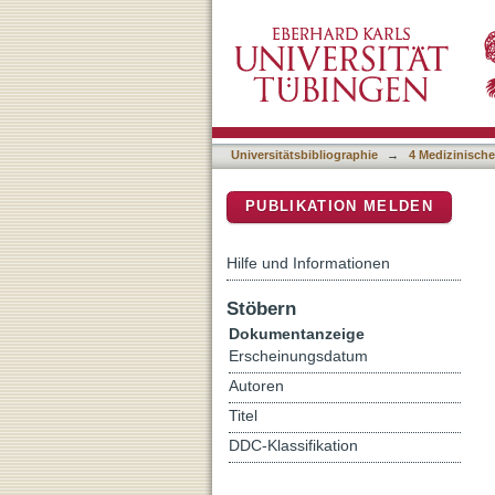
Update der S3-Leitlinie fü
DSpace Repositorium (Manakin b
Therapie und Nachsorge e
Universitätsbibliographie
→
4 Medizinische
PUBLIKATION MELDEN
Hilfe und Informationen
Stöbern
Dokumentanzeige
Erscheinungsdatum
Autoren
Titel
DDC-Klassifikation