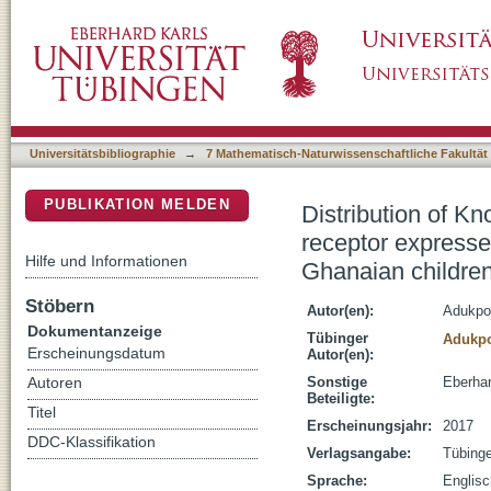
Distribution of Knop blood group antigens an
DSpace Repositorium (Manakin basiert)
myeloid cells 1 (TREM-1) gene variants in Gh
Universitätsbibliographie
→
7 Mathematisch-Naturwissenschaftliche Fakultät
PUBLIKATION MELDEN
Distribution of Kn
receptor expresse
Hilfe und Informationen
Ghanaian children
Stöbern
Autor(en):
Adukpo
Dokumentanzeige
Tübinger
Adukpo
Erscheinungsdatum
Autor(en):
Sonstige
Eberhar
Autoren
Beteiligte:
Titel
Erscheinungsjahr:
2017
DDC-Klassifikation
Verlagsangabe:
Tübing
Sprache:
Englisc