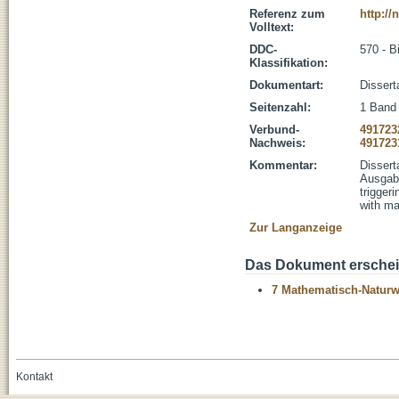
Referenz zum
http:/
Volltext:
DDC-
570 - B
Klassifikation:
Dokumentart:
Dissert
Seitenzahl:
1 Band 
Verbund-
491723
Nachweis:
491723
Kommentar:
Dissert
Ausgabe
trigger
with ma
Zur Langanzeige
Das Dokument erschein
7 Mathematisch-Naturwi
Kontakt