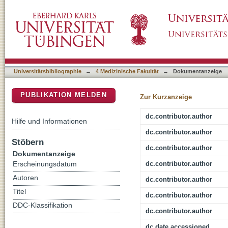
Collagen cell carriers seeded with human urothe
DSpace Repositorium (Manakin basiert)
results in a xenograft minipig model
Universitätsbibliographie
→
4 Medizinische Fakultät
→
Dokumentanzeige
PUBLIKATION MELDEN
Zur Kurzanzeige
dc.contributor.author
Hilfe und Informationen
dc.contributor.author
Stöbern
dc.contributor.author
Dokumentanzeige
dc.contributor.author
Erscheinungsdatum
Autoren
dc.contributor.author
Titel
dc.contributor.author
DDC-Klassifikation
dc.contributor.author
dc.date.accessioned