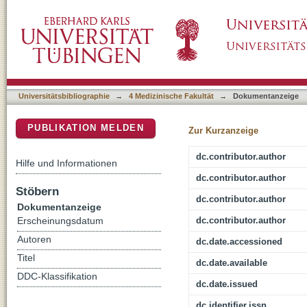
SRF modulates seizure occurrence, activity i
DSpace Repositorium (Manakin basiert)
reorganization in the mouse pilocarpine epil
Universitätsbibliographie
→
4 Medizinische Fakultät
→
Dokumentanzeige
PUBLIKATION MELDEN
Zur Kurzanzeige
dc.contributor.author
Hilfe und Informationen
dc.contributor.author
Stöbern
dc.contributor.author
Dokumentanzeige
dc.contributor.author
Erscheinungsdatum
Autoren
dc.date.accessioned
Titel
dc.date.available
DDC-Klassifikation
dc.date.issued
dc.identifier.issn