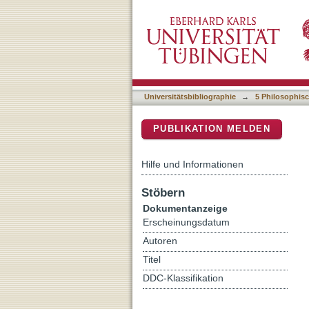
Ballettmusik 19./20. Jh.
DSpace Repositorium (Manakin b
Universitätsbibliographie
→
5 Philosophisc
PUBLIKATION MELDEN
Hilfe und Informationen
Stöbern
Dokumentanzeige
Erscheinungsdatum
Autoren
Titel
DDC-Klassifikation