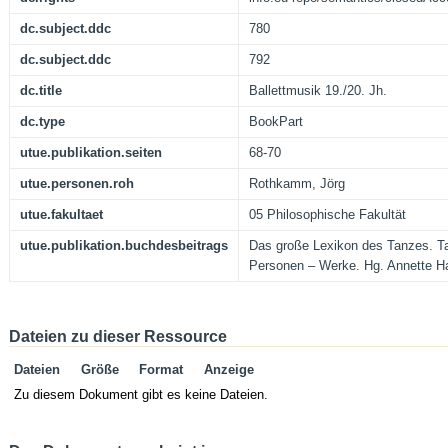
dc.subject.ddc
780
dc.subject.ddc
792
dc.title
Ballettmusik 19./20. Jh.
dc.type
BookPart
utue.publikation.seiten
68-70
utue.personen.roh
Rothkamm, Jörg
utue.fakultaet
05 Philosophische Fakultät
utue.publikation.buchdesbeitrags
Das große Lexikon des Tanzes. T
Personen – Werke. Hg. Annette H
Dateien zu dieser Ressource
Dateien
Größe
Format
Anzeige
Zu diesem Dokument gibt es keine Dateien.