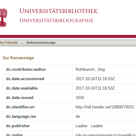
asiert)
he Fakultät
→
Dokumentanzeige
Zur Kurzanzeige
dc.contributor.author
Rothkamm, Jörg
dc.date.accessioned
2017-10-16T11:19:53Z
dc.date.available
2017-10-16T11:19:53Z
dc.date.issued
2016
dc.identifier.uri
http://hdl.handle.net/10900/78201
dc.language.iso
de
dc.publisher
Laaber : Laaber
dc.rights
info:eu-repo/semantics/closedAc