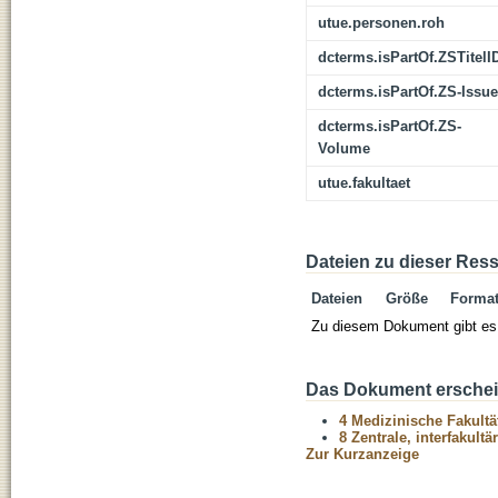
utue.personen.roh
dcterms.isPartOf.ZSTitelI
dcterms.isPartOf.ZS-Issue
dcterms.isPartOf.ZS-
Volume
utue.fakultaet
Dateien zu dieser Res
Dateien
Größe
Forma
Zu diesem Dokument gibt es 
Das Dokument erschein
4 Medizinische Fakultä
8 Zentrale, interfakult
Zur Kurzanzeige