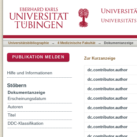
Structural Ultrasound of the Medial Temporal
DSpace Repositorium (Manakin basiert)
Universitätsbibliographie
→
4 Medizinische Fakultät
→
Dokumentanzeige
PUBLIKATION MELDEN
Zur Kurzanzeige
dc.contributor.author
Hilfe und Informationen
dc.contributor.author
Stöbern
dc.contributor.author
Dokumentanzeige
dc.contributor.author
Erscheinungsdatum
Autoren
dc.contributor.author
Titel
dc.contributor.author
DDC-Klassifikation
dc.contributor.author
dc.contributor.author