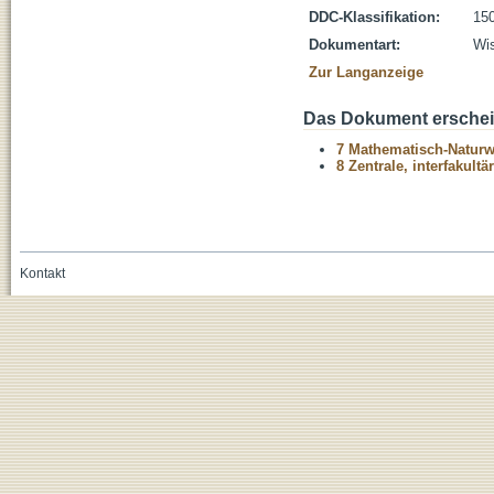
DDC-Klassifikation:
150
Dokumentart:
Wis
Zur Langanzeige
Das Dokument erschein
7 Mathematisch-Naturwi
8 Zentrale, interfakult
Kontakt