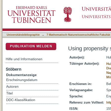
Using propensity score matching to construct
DSpace Repositorium (Manakin basiert)
Universitätsbibliographie
→
7 Mathematisch-Naturwissenschaftliche Fakultät
PUBLIKATION MELDEN
Using propensity 
Autor(en):
Hub
Hilfe und Informationen
Tübinger Autor(en):
Hu
Die
Stöbern
Na
Dokumentanzeige
Möl
Erscheinungsdatum
Erschienen in:
Beh
Autoren
Verlagsangabe:
Spr
Titel
Sprache:
Eng
DDC-Klassifikation
Referenz zum Volltext:
htt
ISSN:
15