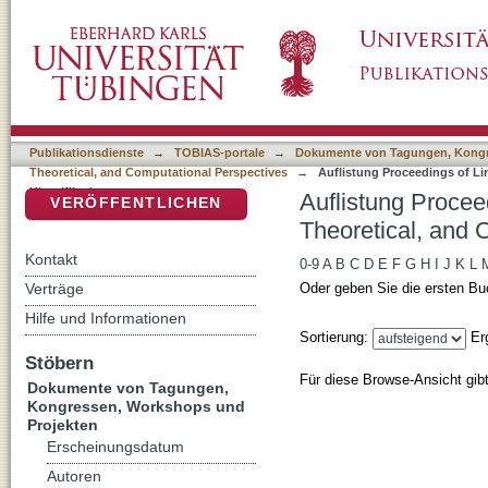
Auflistung Proceedings of Linguistic Evidenc
DSpace Repositorium (Manakin basiert)
Perspectives nach DDC-Klassifikation
Publikationsdienste
→
TOBIAS-portale
→
Dokumente von Tagungen, Kongr
Theoretical, and Computational Perspectives
→
Auflistung Proceedings of Li
Klassifikation
Auflistung Procee
VERÖFFENTLICHEN
Theoretical, and 
Kontakt
0-9
A
B
C
D
E
F
G
H
I
J
K
L
Verträge
Oder geben Sie die ersten Bu
Hilfe und Informationen
Sortierung:
Er
Stöbern
Für diese Browse-Ansicht gib
Dokumente von Tagungen,
Kongressen, Workshops und
Projekten
Erscheinungsdatum
Autoren