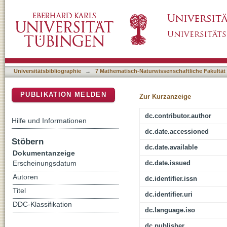
Energy Absorption in Functionally Graded Co
DSpace Repositorium (Manakin basiert)
Universitätsbibliographie
→
7 Mathematisch-Naturwissenschaftliche Fakultät
PUBLIKATION MELDEN
Zur Kurzanzeige
dc.contributor.author
Hilfe und Informationen
dc.date.accessioned
Stöbern
dc.date.available
Dokumentanzeige
dc.date.issued
Erscheinungsdatum
Autoren
dc.identifier.issn
Titel
dc.identifier.uri
DDC-Klassifikation
dc.language.iso
dc.publisher