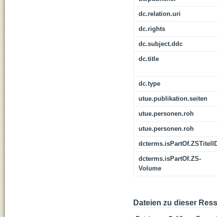
dc.relation.uri
dc.rights
dc.subject.ddc
dc.title
dc.type
utue.publikation.seiten
utue.personen.roh
utue.personen.roh
dcterms.isPartOf.ZSTitelI
dcterms.isPartOf.ZS-
Volume
Dateien zu dieser Res