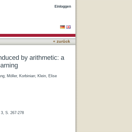
p towards online
Einloggen
« zurück
nduced by arithmetic: a
earning
ang
;
Möller, Korbinian
;
Klein, Elise
 3, S. 267-278