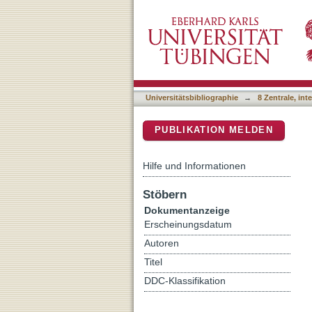
EEG-based prediction of c
DSpace Repositorium (Manakin b
adaptation in numerical le
Universitätsbibliographie
→
8 Zentrale, in
PUBLIKATION MELDEN
Hilfe und Informationen
Stöbern
Dokumentanzeige
Erscheinungsdatum
Autoren
Titel
DDC-Klassifikation