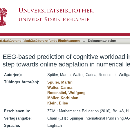
ognitive workload induced by arithmetic: a ste
asiert)
arning
terfakultäre und fakultätsübergreifende Einrichtungen
→
Dokumentanzeige
EEG-based prediction of cognitive workload i
step towards online adaptation in numerical l
Autor(en):
Spüler, Martin
;
Walter, Carina
;
Rosenstiel, Wolfg
Tübinger Autor(en):
Spüler, Martin
Walter, Carina
Rosenstiel, Wolfgang
Möller, Korbinian
Klein, Elise
Erschienen in:
ZDM : Mathematics Education (2016), Bd. 48, H.
Verlagsangabe:
Cham (CH) : Springer International Publishing AG
Sprache:
Englisch