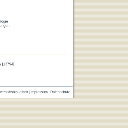
logie
rungen
n
[13794]
versitätsbibliothek
|
Impressum
|
Datenschutz