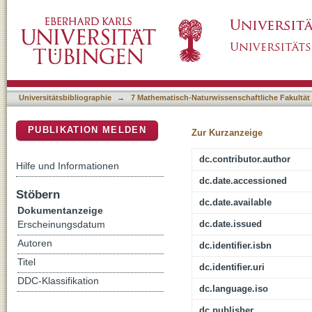
Biomimetic research for architecture and build
DSpace Repositorium (Manakin basiert)
structures
Universitätsbibliographie
→
7 Mathematisch-Naturwissenschaftliche Fakultät
PUBLIKATION MELDEN
Zur Kurzanzeige
dc.contributor.author
Hilfe und Informationen
dc.date.accessioned
Stöbern
dc.date.available
Dokumentanzeige
dc.date.issued
Erscheinungsdatum
Autoren
dc.identifier.isbn
Titel
dc.identifier.uri
DDC-Klassifikation
dc.language.iso
dc.publisher