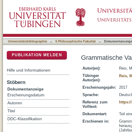
Grammatische Variation und realistische Gr
DSpace Repositorium (Manakin basiert)
Universitätsbibliographie
→
5 Philosophische Fakultät
→
Dokumentanzeig
PUBLIKATION MELDEN
Grammatische Var
Autor(en):
Reis, 
Hilfe und Informationen
Tübinger
Reis, 
Autor(en):
Stöbern
Erscheinungsjahr:
2017
Dokumentanzeige
Sprache:
Deutsc
Erscheinungsdatum
Referenz zum
https:/
Autoren
Volltext:
Titel
Dokumentart:
Teil ei
DDC-Klassifikation
Erschienen in:
Grammat
herausg
(Jahrbu