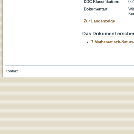
DDC-Klassifikation:
004
Dokumentart:
Wis
Kon
Zur Langanzeige
Das Dokument erschein
7 Mathematisch-Naturwi
Kontakt