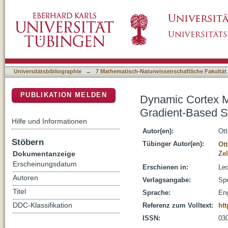
Dynamic Cortex Memory: Enhancing Recurre
DSpace Repositorium (Manakin basiert)
Learning
Universitätsbibliographie
→
7 Mathematisch-Naturwissenschaftliche Fakultät
PUBLIKATION MELDEN
Dynamic Cortex M
Gradient-Based S
Hilfe und Informationen
Autor(en):
Ott
Stöbern
Tübinger Autor(en):
Ott
Dokumentanzeige
Zel
Erscheinungsdatum
Erschienen in:
Lec
Autoren
Verlagsangabe:
Spr
Titel
Sprache:
Eng
DDC-Klassifikation
Referenz zum Volltext:
htt
ISSN:
03