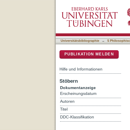
Jurij Lotmans Kultursemi
DSpace Repositorium (Manakin b
Universitätsbibliographie
→
5 Philosophisc
PUBLIKATION MELDEN
Hilfe und Informationen
Stöbern
Dokumentanzeige
Erscheinungsdatum
Autoren
Titel
DDC-Klassifikation