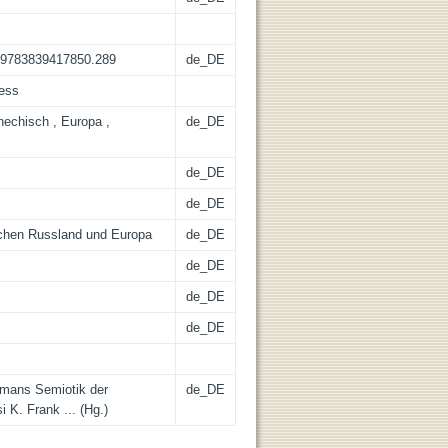
pt.9783839417850.289
de_DE
cess
hechisch , Europa ,
de_DE
de_DE
de_DE
schen Russland und Europa
de_DE
de_DE
de_DE
de_DE
otmans Semiotik der
de_DE
i K. Frank ... (Hg.)