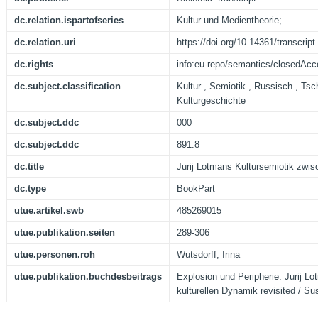
dc.relation.ispartofseries
Kultur und Medientheorie;
dc.relation.uri
https://doi.org/10.14361/transcri
dc.rights
info:eu-repo/semantics/closedAc
dc.subject.classification
Kultur , Semiotik , Russisch , Tsc
Kulturgeschichte
dc.subject.ddc
000
dc.subject.ddc
891.8
dc.title
Jurij Lotmans Kultursemiotik zwi
dc.type
BookPart
utue.artikel.swb
485269015
utue.publikation.seiten
289-306
utue.personen.roh
Wutsdorff, Irina
utue.publikation.buchdesbeitrags
Explosion und Peripherie. Jurij L
kulturellen Dynamik revisited / Sus