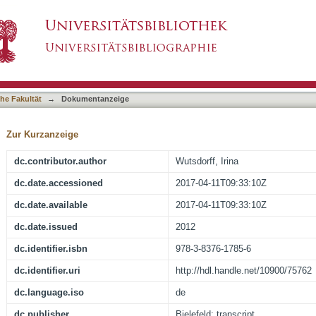
otik zwischen Russland und Europa
asiert)
he Fakultät
→
Dokumentanzeige
Zur Kurzanzeige
dc.contributor.author
Wutsdorff, Irina
dc.date.accessioned
2017-04-11T09:33:10Z
dc.date.available
2017-04-11T09:33:10Z
dc.date.issued
2012
dc.identifier.isbn
978-3-8376-1785-6
dc.identifier.uri
http://hdl.handle.net/10900/75762
dc.language.iso
de
dc.publisher
Bielefeld: transcript