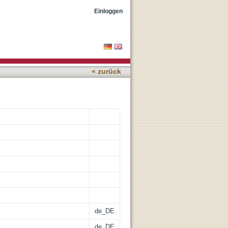
Einloggen
« zurück
de_DE
de_DE