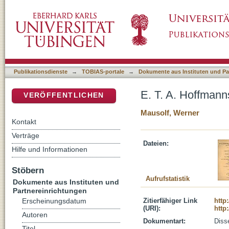
E. T. A. Hoffmanns Stellung zu Drama und T
DSpace Repositorium (Manakin basiert)
Publikationsdienste
→
TOBIAS-portale
→
Dokumente aus Instituten und Pa
E. T. A. Hoffmann
VERÖFFENTLICHEN
Mausolf, Werner
Kontakt
Verträge
Dateien:
Hilfe und Informationen
Stöbern
Aufrufstatistik
Dokumente aus Instituten und
Partnereinrichtungen
Zitierfähiger Link
http
Erscheinungsdatum
(URI):
http
Autoren
Dokumentart:
Disse
Titel