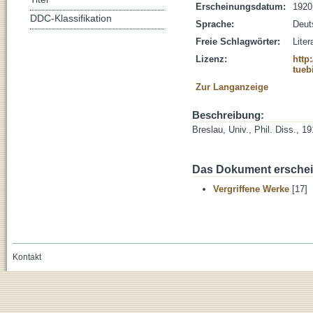
Erscheinungsdatum:
1920
DDC-Klassifikation
Sprache:
Deut
Freie Schlagwörter:
Lite
Lizenz:
http
tueb
Zur Langanzeige
Beschreibung:
Breslau, Univ., Phil. Diss., 1
Das Dokument erschein
Vergriffene Werke
[17]
Kontakt