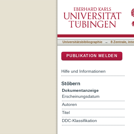
Action Recognition and Mo
DSpace Repositorium (Manakin b
Adaptation Patterns
Universitätsbibliographie
→
8 Zentrale, in
PUBLIKATION MELDEN
Hilfe und Informationen
Stöbern
Dokumentanzeige
Erscheinungsdatum
Autoren
Titel
DDC-Klassifikation