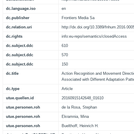
dc.language.iso
en
dc.publisher
Frontiers Media Sa
dc.relation.uri
http://dx.doi.org/10.3389/fnhum.2016.000
dc.rights
info:eu-repo/semantics/closedAccess
dc.subject.ddc
610
dc.subject.ddc
570
dc.subject.ddc
150
dc.title
Action Recognition and Movement Directi
Associated with Different Adaptation Patt
dc.type
Article
utue.quellen.id
20160915142648_01610
utue.personen.roh
de la Rosa, Stephan
utue.personen.roh
Ekramnia, Mina
utue.personen.roh
Buelthoff, Heinrich H.