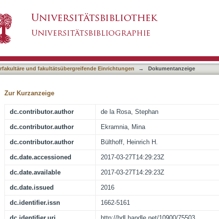
vement Direction Discrimination Tasks Are Ass
asiert)
terfakultäre und fakultätsübergreifende Einrichtungen
→
Dokumentanzeige
Zur Kurzanzeige
dc.contributor.author
de la Rosa, Stephan
dc.contributor.author
Ekramnia, Mina
dc.contributor.author
Bülthoff, Heinrich H.
dc.date.accessioned
2017-03-27T14:29:23Z
dc.date.available
2017-03-27T14:29:23Z
dc.date.issued
2016
dc.identifier.issn
1662-5161
dc.identifier.uri
http://hdl.handle.net/10900/75503