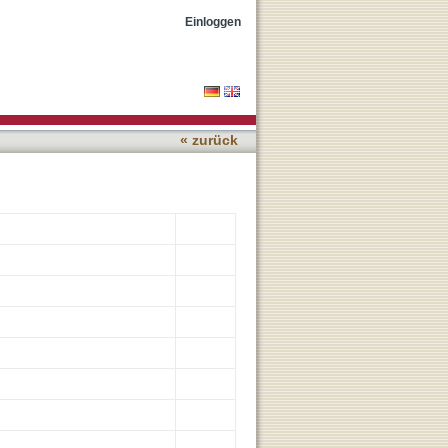
ociated with Different
Einloggen
« zurück