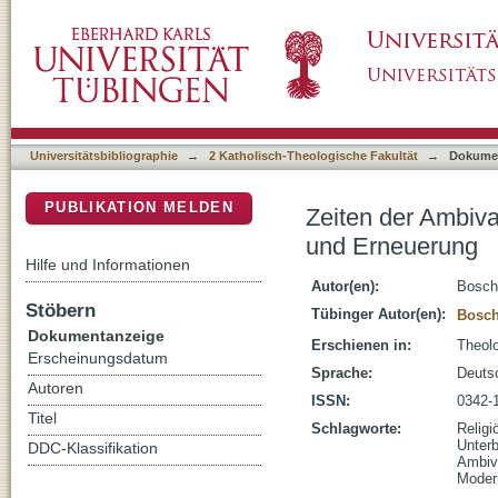
Zeiten der Ambivalenz : religiöse Bildung 
DSpace Repositorium (Manakin basiert)
Universitätsbibliographie
→
2 Katholisch-Theologische Fakultät
→
Dokume
PUBLIKATION MELDEN
Zeiten der Ambiva
und Erneuerung
Hilfe und Informationen
Autor(en):
Bosch
Stöbern
Tübinger Autor(en):
Bosch
Dokumentanzeige
Erschienen in:
Theolo
Erscheinungsdatum
Sprache:
Deuts
Autoren
ISSN:
0342-
Titel
Schlagworte:
Religi
Unter
DDC-Klassifikation
Ambiv
Moder