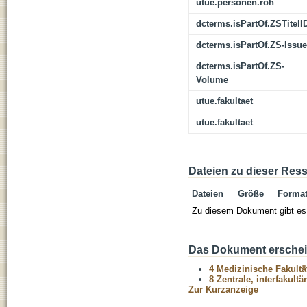
utue.personen.roh
dcterms.isPartOf.ZSTitelI
dcterms.isPartOf.ZS-Issue
dcterms.isPartOf.ZS-
Volume
utue.fakultaet
utue.fakultaet
Dateien zu dieser Res
Dateien
Größe
Forma
Zu diesem Dokument gibt es 
Das Dokument erschein
4 Medizinische Fakultä
8 Zentrale, interfakult
Zur Kurzanzeige