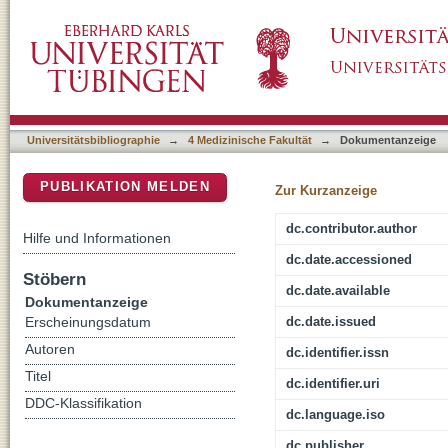
Effects of Aging on Identifying Emotions Co
DSpace Repositorium (Manakin basiert)
Universitätsbibliographie
→
4 Medizinische Fakultät
→
Dokumentanzeige
PUBLIKATION MELDEN
Zur Kurzanzeige
dc.contributor.author
Hilfe und Informationen
dc.date.accessioned
Stöbern
dc.date.available
Dokumentanzeige
dc.date.issued
Erscheinungsdatum
Autoren
dc.identifier.issn
Titel
dc.identifier.uri
DDC-Klassifikation
dc.language.iso
dc.publisher