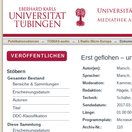
Erst geflohen – und dann?
Publikationsdienste
→
TOBIAS-audio
→
1 Radio Micro-Europa
→
Dokume
VERÖFFENTLICHEN
Erst geflohen – u
Autor(en):
Marsch, 
Stöbern
Sprecher:
Marsch, 
Gesamter Bestand
Moderation:
Kammer,
Bereiche & Sammlungen
Redaktion:
Hägele, 
Erscheinungsdatum
Technik:
Schaller
Autoren
Sendedatum:
2017-03-
Titel
Länge:
01:00:00
DDC-Klassifikation
Programmplatz:
Microeur
Diese Sammlung
Archiv-Nr.:
110
Erscheinungsdatum