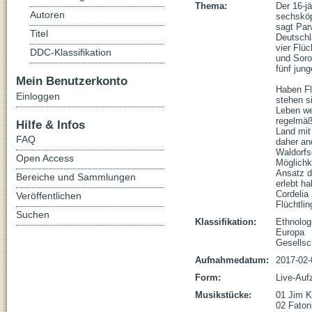
Thema:
Der 16-jä
Autoren
sechsköpf
sagt Parw
Titel
Deutschl
vier Flü
DDC-Klassifikation
und Soro
fünf jung
Mein Benutzerkonto
Haben Fl
Einloggen
stehen s
Leben wer
regelmäß
Hilfe & Infos
Land mit
FAQ
daher and
Waldorfs
Open Access
Möglichk
Ansatz d
Bereiche und Sammlungen
erlebt ha
Cordelia
Veröffentlichen
Flüchtli
Suchen
Klassifikation:
Ethnolog
Europa
Gesellsc
Aufnahmedatum:
2017-02-
Form:
Live-Auf
Musikstücke:
01 Jim K
02 Fatoni