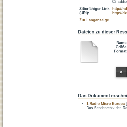
03 Eddie
Zitierfähiger Link
http://h
(URI):
http://d
Zur Langanzeige
Dateien zu dieser Res
Name
Größe
Format
Das Dokument erschein
1 Radio Micro-Europa
[
Das Sendearchiv des Ra