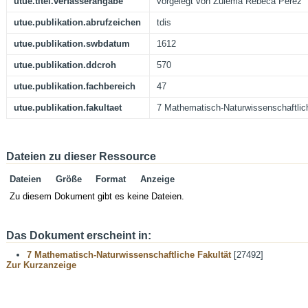
utue.titel.verfasserangabe
vorgelegt von Zulema Rebeca Perez
utue.publikation.abrufzeichen
tdis
utue.publikation.swbdatum
1612
utue.publikation.ddcroh
570
utue.publikation.fachbereich
47
utue.publikation.fakultaet
7 Mathematisch-Naturwissenschaftlic
Dateien zu dieser Ressource
Dateien
Größe
Format
Anzeige
Zu diesem Dokument gibt es keine Dateien.
Das Dokument erscheint in:
7 Mathematisch-Naturwissenschaftliche Fakultät
[27492]
Zur Kurzanzeige