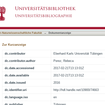
r studies on the akinete differentiation of fil
asiert)
h-Naturwissenschaftliche Fakultät
→
Dokumentanzeige
Zur Kurzanzeige
dc.contributor
Eberhard Karls Universität Tübingen
dc.contributor.author
Perez, Rebeca
dc.date.accessioned
2017-02-21T13:13:01Z
dc.date.available
2017-02-21T13:13:01Z
dc.date.issued
2016
dc.identifier.uri
http://hdl.handle.net/10900/74663
dc.language.iso
en
dc.publisher
Tübingen