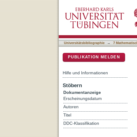
Physiological and molecula
DSpace Repositorium (Manakin b
Universitätsbibliographie
→
7 Mathematisc
PUBLIKATION MELDEN
Hilfe und Informationen
Stöbern
Dokumentanzeige
Erscheinungsdatum
Autoren
Titel
DDC-Klassifikation