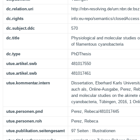
dc.relation.uri
http://nbn-resolving.de/urn:nbn:de:b
dc.rights
info:eu-repo/semantics/closedAccess
dc.subject.ddc
570
dc.title
Physiological and molecular studies on
of filamentous cyanobacteria
dc.type
PhDThesis
utue.artikel.swb
481017550
utue.artikel.swb
481017461
utue.kommentar.intern
Dissertation, Eberhard Karls Universi
auch als, Online-Ausgabe, Perez, Reb
and molecular studies on the akinete d
cyanobacteria, Tübingen, 2016, 1 Onl
utue.personen.pnd
Perez, Rebeca/481017445
utue.personen.roh
Perez, Rebeca
utue.publikation.seitengesamt
97 Seiten : Illustrationen