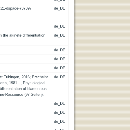
sz:21-dspace-737397
de_DE
de_DE
 the akinete differentiation
de_DE
de_DE
de_DE
de_DE
tät Tübingen, 2016; Erscheint
de_DE
eca, 1981 - , Physiological
ifferentiation of filamentous
ine-Ressource (97 Seiten),
de_DE
de_DE
de_DE