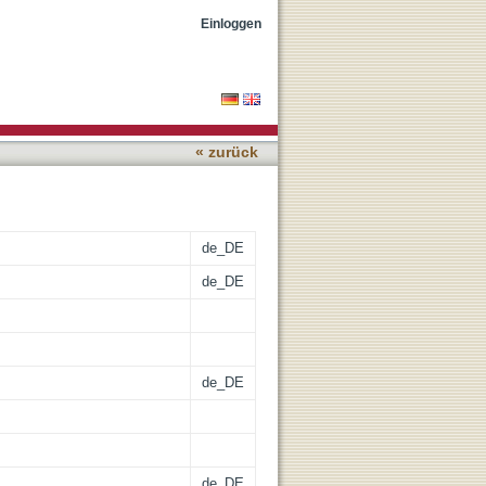
amentous cyanobacteria
Einloggen
« zurück
de_DE
de_DE
de_DE
de_DE