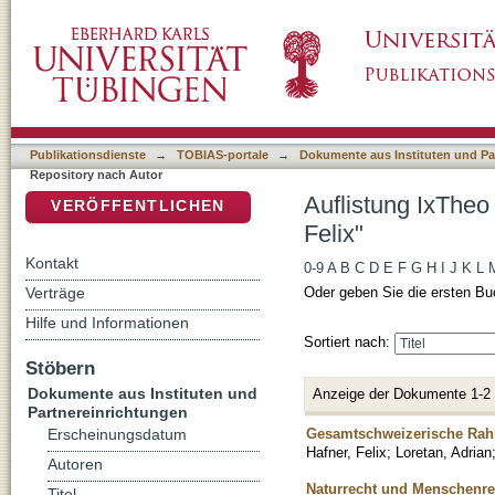
Auflistung IxTheo / FID Theology - Repositor
DSpace Repositorium (Manakin basiert)
Publikationsdienste
→
TOBIAS-portale
→
Dokumente aus Instituten und Pa
Repository nach Autor
Auflistung IxTheo
VERÖFFENTLICHEN
Felix"
Kontakt
0-9
A
B
C
D
E
F
G
H
I
J
K
L
Verträge
Oder geben Sie die ersten Bu
Hilfe und Informationen
Sortiert nach:
Stöbern
Dokumente aus Instituten und
Anzeige der Dokumente 1-2
Partnereinrichtungen
Gesamtschweizerische Rah
Erscheinungsdatum
Hafner, Felix
;
Loretan, Adrian
Autoren
Naturrecht und Menschenrec
Titel