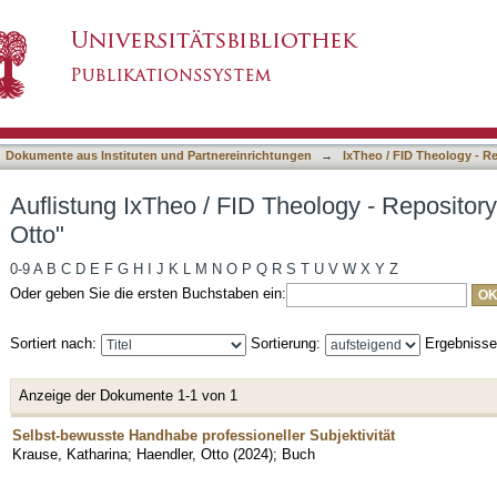
heology - Repository nach Autor "Haendler, Ott
asiert)
Dokumente aus Instituten und Partnereinrichtungen
→
IxTheo / FID Theology - R
Auflistung IxTheo / FID Theology - Repositor
Otto"
0-9
A
B
C
D
E
F
G
H
I
J
K
L
M
N
O
P
Q
R
S
T
U
V
W
X
Y
Z
Oder geben Sie die ersten Buchstaben ein:
Sortiert nach:
Sortierung:
Ergebniss
Anzeige der Dokumente 1-1 von 1
Selbst-bewusste Handhabe professioneller Subjektivität
Krause, Katharina
;
Haendler, Otto
(
2024
)
;
Buch