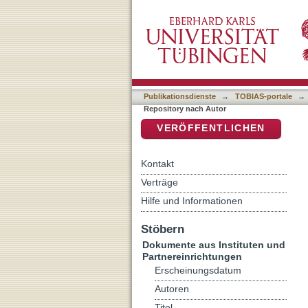
Auflistung IxTheo / FID T
DSpace Repositorium (Manakin b
Publikationsdienste
→
TOBIAS-portale
→
Repository nach Autor
VERÖFFENTLICHEN
Kontakt
Verträge
Hilfe und Informationen
Stöbern
Dokumente aus Instituten und
Partnereinrichtungen
Erscheinungsdatum
Autoren
Titel