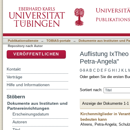
Auflistung IxTheo / FID Theology - Reposito
DSpace Repositorium (Manakin basiert)
Publikationsdienste
→
TOBIAS-portale
→
Dokumente aus Instituten und Pa
Repository nach Autor
Auflistung IxTheo
VERÖFFENTLICHEN
Petra-Angela"
Kontakt
0-9
A
B
C
D
E
F
G
H
I
J
K
L
Verträge
Oder geben Sie die ersten Bu
Hilfe und Informationen
Sortiert nach:
Stöbern
Dokumente aus Instituten und
Anzeige der Dokumente 1-1
Partnereinrichtungen
Kirchenmitglieder in Veran
Erscheinungsdatum
bedeuten kann
Autoren
Ahrens, Petra-Angela
;
Schulz
Titel