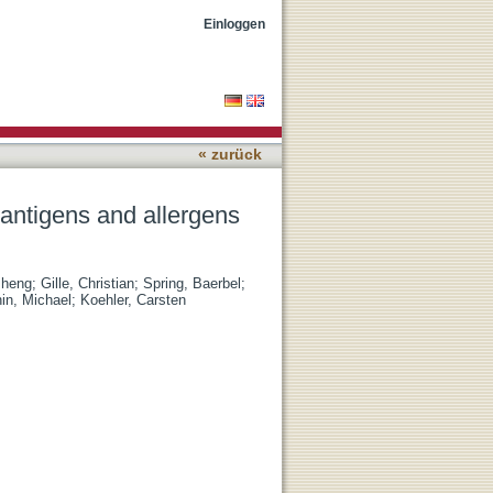
neonates from parasite-
Einloggen
« zurück
 antigens and allergens
sheng
;
Gille, Christian
;
Spring, Baerbel
;
in, Michael
;
Koehler, Carsten