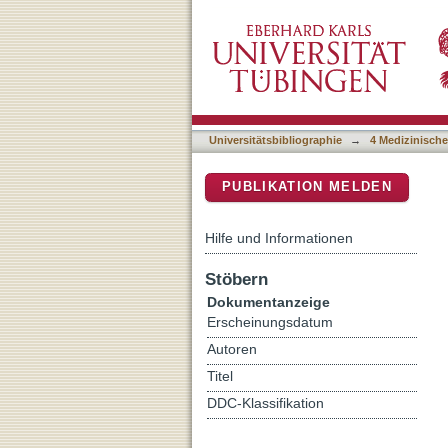
Cellular gene expression 
DSpace Repositorium (Manakin b
infected mothers
Universitätsbibliographie
→
4 Medizinische
PUBLIKATION MELDEN
Hilfe und Informationen
Stöbern
Dokumentanzeige
Erscheinungsdatum
Autoren
Titel
DDC-Klassifikation