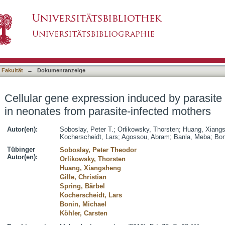
induced by parasite antigens and allergens in 
asiert)
 Fakultät
→
Dokumentanzeige
Cellular gene expression induced by parasite
in neonates from parasite-infected mothers
Autor(en):
Soboslay, Peter T.
;
Orlikowsky, Thorsten
;
Huang, Xiang
Kocherscheidt, Lars
;
Agossou, Abram
;
Banla, Meba
;
Bon
Tübinger
Soboslay, Peter Theodor
Autor(en):
Orlikowsky, Thorsten
Huang, Xiangsheng
Gille, Christian
Spring, Bärbel
Kocherscheidt, Lars
Bonin, Michael
Köhler, Carsten