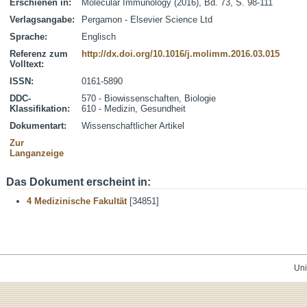
Erschienen in:
Molecular Immunology (2016), Bd. 73, S. 98-111
Verlagsangabe:
Pergamon - Elsevier Science Ltd
Sprache:
Englisch
Referenz zum
http://dx.doi.org/10.1016/j.molimm.2016.03.015
Volltext:
ISSN:
0161-5890
DDC-
570 - Biowissenschaften, Biologie
Klassifikation:
610 - Medizin, Gesundheit
Dokumentart:
Wissenschaftlicher Artikel
Zur
Langanzeige
Das Dokument erscheint in:
4 Medizinische Fakultät
[34851]
Uni